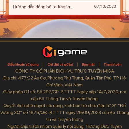
Hướng dẫn đồng bộ tài khoản
07/10/2023
MiGame
|
|
|
Điều khoản sử dụng
Cài đặt và gỡ bỏ
Bảo mật
Thanh toán
CÔNG TY CỔ PHẦN DỊCH VỤ TRỰC TUYẾN MIGA
Địa chỉ: 477/22 Âu Cơ, Phường Phú Trung, Quận Tân Phú, TP. Hồ
Chí Minh, Việt Nam
Giấy phép G1 số: Số 297/GP-BTTTT. Ngày cấp 14/7/2020, nơi
cấp Bộ Thông Tin và Truyền thông.
Quyết định phê duyệt nội dung, kịch bản trò chơi điện tử G1 “Đế
Vương 3Q” số 1875/QĐ-BTTTT ngày 29/09/2023 của Bộ Thông
tin và Truyền thông
Người chịu trách nhiệm quản lý nội dung: Trương Đức Tuyên